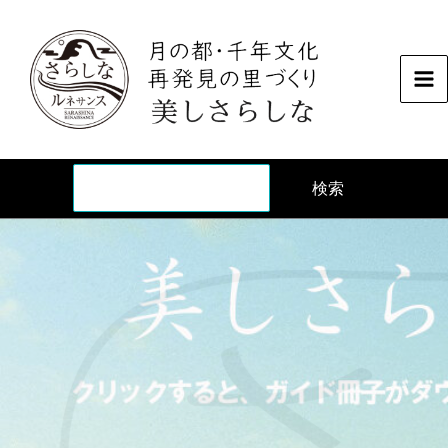
内
容
を
ス
キ
ッ
検
プ
検索