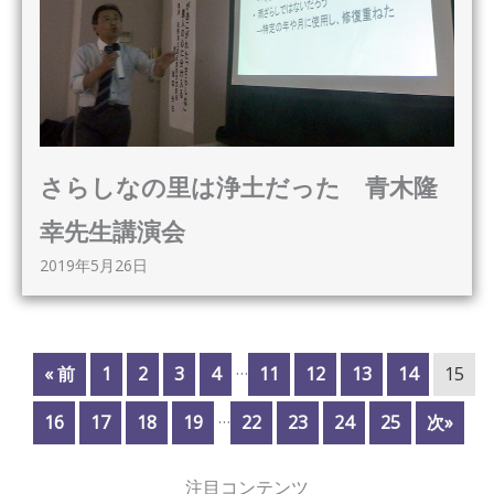
さらしなの里は浄土だった 青木隆
幸先生講演会
2019年5月26日
…
« 前
1
2
3
4
11
12
13
14
15
…
16
17
18
19
22
23
24
25
次»
注目コンテンツ