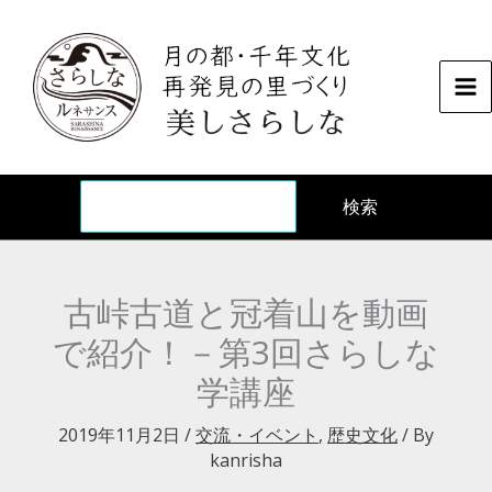
内
容
を
ス
キ
ッ
検
プ
検索
古峠古道と冠着山を動画
で紹介！－第3回さらしな
学講座
2019年11月2日
/
交流・イベント
,
歴史文化
/ By
kanrisha