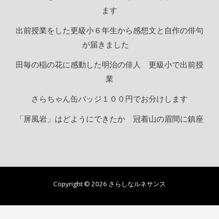
ます
出前授業をした更級小６年生から感想文と自作の俳句
が届きました
田毎の稲の花に感動した明治の俳人 更級小で出前授
業
さらちゃん缶バッジ１００円でお分けします
「屏風岩」はどようにできたか 冠着山の眉間に鎮座
Copyright © 2026 さらしなルネサンス