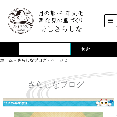
内
容
を
ス
キ
ッ
検
プ
検索
ホーム
さらしなブログ
ページ 2
さらしなブログ