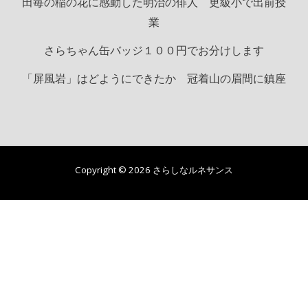
田毎の稲の花に感動した明治の俳人 更級小で出前授
業
さらちゃん缶バッジ１００円でお分けします
「屏風岩」はどようにできたか 冠着山の眉間に鎮座
Copyright © 2026 さらしなルネサンス