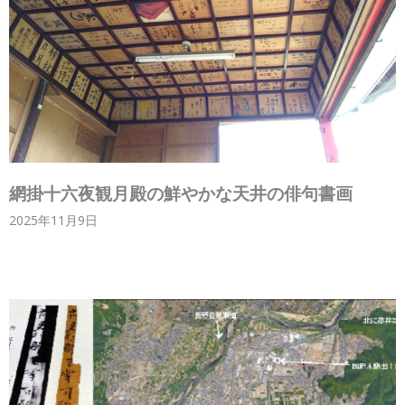
網掛十六夜観月殿の鮮やかな天井の俳句書画
2025年11月9日