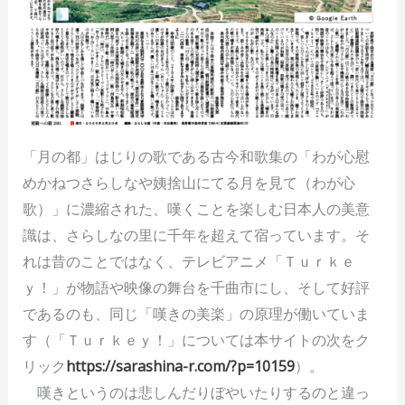
「月の都」はじりの歌である古今和歌集の「わが心慰
めかねつさらしなや姨捨山にてる月を見て（わが心
歌）」に濃縮された、嘆くことを楽しむ日本人の美意
識は、さらしなの里に千年を超えて宿っています。そ
れは昔のことではなく、テレビアニメ「Ｔｕｒｋｅ
ｙ！」が物語や映像の舞台を千曲市にし、そして好評
であるのも、同じ「嘆きの美楽」の原理が働いていま
す（「Ｔｕｒｋｅｙ！」については本サイトの次をク
リック
https://sarashina-r.com/?p=10159
）。
嘆きというのは悲しんだりぼやいたりするのと違っ