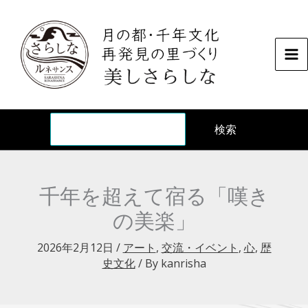
内
容
を
ス
キ
ッ
検
プ
検索
千年を超えて宿る「嘆き
の美楽」
2026年2月12日
/
アート
,
交流・イベント
,
心
,
歴
史文化
/ By
kanrisha