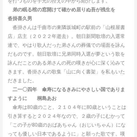
を打つものを手元の控えの中から紹介します。
弟の眠る棺の窓開けて確かめ居りぬ吾が残生を
沓掛喜久男
沓掛さんは千曲市の東隣坂城町の駅前の「山根屋書
店」店主（２０２２年逝去）。朝日新聞歌壇の入選常
連で、やはり歌人だった弟さんの葬儀での場面を詠ん
だものです。朝日歌壇に兄弟同時入選が夢という歌を
詠んだことのある弟さんの死の嘆きが心に深く沁みて
きます。沓掛さんの歌集「山に向く書架」を私もいた
だきました。
二一〇四年 傘寿になるきみにやさしい国でありま
すように 桐島あお
傘寿は80歳のこと。２１０４年に80歳ということは
引き算すると２０２４年なので、２歳の子にむかって
「この子が80歳のおばあちゃん（おじいちゃん）にな
っても優しい日本であるように」と願った歌です。嘆