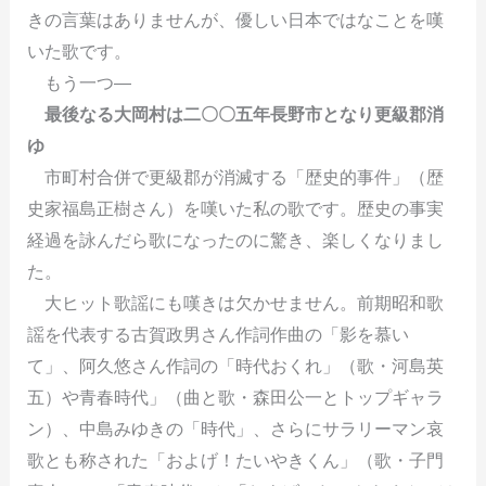
きの言葉はありませんが、優しい日本ではなことを嘆
いた歌です。
もう一つ―
最後なる大岡村は二〇〇五年長野市となり更級郡消
ゆ
市町村合併で更級郡が消滅する「歴史的事件」（歴
史家福島正樹さん）を嘆いた私の歌です。歴史の事実
経過を詠んだら歌になったのに驚き、楽しくなりまし
た。
大ヒット歌謡にも嘆きは欠かせません。前期昭和歌
謡を代表する古賀政男さん作詞作曲の「影を慕い
て」、阿久悠さん作詞の「時代おくれ」（歌・河島英
五）や青春時代」（曲と歌・森田公一とトップギャラ
ン）、中島みゆきの「時代」、さらにサラリーマン哀
歌とも称された「およげ！たいやきくん」（歌・子門