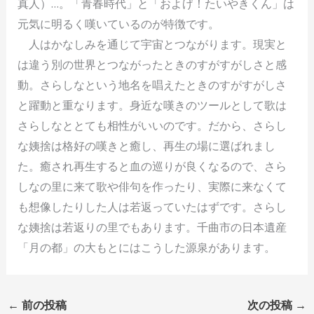
真人）…。「青春時代」と「およげ！たいやきくん」は
元気に明るく嘆いているのが特徴です。
人はかなしみを通じて宇宙とつながります。現実と
は違う別の世界とつながったときのすがすがしさと感
動。さらしなという地名を唱えたときのすがすがしさ
と躍動と重なります。身近な嘆きのツールとして歌は
さらしなととても相性がいいのです。だから、さらし
な姨捨は格好の嘆きと癒し、再生の場に選ばれまし
た。癒され再生すると血の巡りが良くなるので、さら
しなの里に来て歌や俳句を作ったり、実際に来なくて
も想像したりした人は若返っていたはずです。さらし
な姨捨は若返りの里でもあります。千曲市の日本遺産
「月の都」の大もとにはこうした源泉があります。
←
前の投稿
次の投稿
→