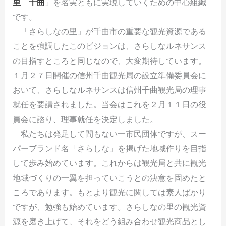
里 千曲
」を名実ともに実現していくための中心組織
です。
「さらしなの里」が千曲市の重要な観光資源である
ことを強調したこのビジョンは、さらしなルネサンス
の目指すところと同じなので、大変期待しています。
１月２７日開催の信州千曲観光局の設立準備委員会に
おいて、さらしなルネサンスは信州千曲観光局の理事
就任を要請されました。当会はこれを２月１１日の役
員会に諮り、理事就任を決定しました。
私たちは発足して間もない一市民団体ですが、スー
パーブランド名「さらしな」を掲げた地域作りを目指
して歩み始めています。これからは観光局と共に観光
地域づくりの一翼を担っていこうとの決意を固めたと
ころであります。もとより観光に関しては素人ばかり
ですが、勉強も始めています。さらしなの里の観光資
源を磨き上げて、それをどう組み合わせ観光商品とし