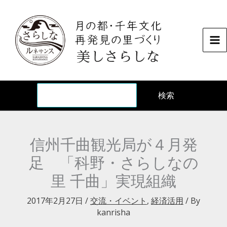
内
容
を
ス
キ
ッ
検
プ
検索
信州千曲観光局が４月発
足 「科野・さらしなの
里 千曲」実現組織
2017年2月27日
/
交流・イベント
,
経済活用
/ By
kanrisha