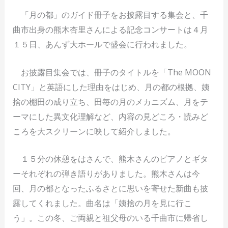
「月の都」のガイド冊子をお披露目する集会と、千
曲市出身の熊木杏里さんによる記念コンサートは４月
１５日、あんず大ホールで盛会に行われました。
お披露目集会では、冊子のタイトルを「The MOON
CITY」と英語にした理由をはじめ、月の都の根拠、姨
捨の棚田の成り立ち、田毎の月のメカニズム、月をテ
ーマにした異文化理解など、内容の見どころ・読みど
ころを大スクリーンに映して紹介しました。
１５分の休憩をはさんで、熊木さんのピアノとギタ
ーそれぞれの弾き語りがありました。熊木さんは今
回、月の都となったふるさとに思いを寄せた新曲も披
露してくれました。曲名は「姨捨の月を見に行こ
う」。この冬、ご両親と祖父母のいる千曲市に帰省し