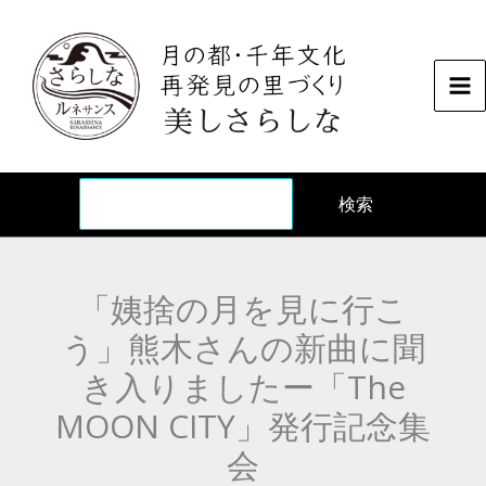
内
容
を
ス
キ
ッ
検
プ
検索
「姨捨の月を見に行こ
う」熊木さんの新曲に聞
き入りましたー「The
MOON CITY」発行記念集
会