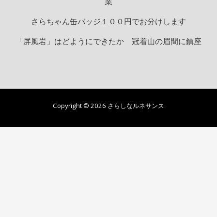
業
さらちゃん缶バッジ１００円でお分けします
「屏風岩」はどようにできたか 冠着山の眉間に鎮座
Copyright © 2026 さらしなルネサンス