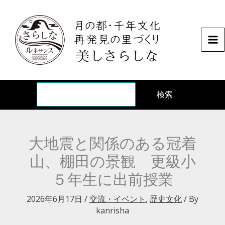
内
容
を
ス
キ
ッ
検
プ
検索
大地震と関係のある冠着
山、棚田の景観 更級小
５年生に出前授業
2026年6月17日
/
交流・イベント
,
歴史文化
/ By
kanrisha