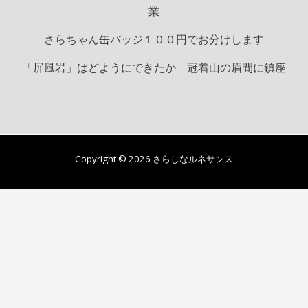
業
さらちゃん缶バッジ１００円でお分けします
「屏風岩」はどようにできたか 冠着山の眉間に鎮座
Copyright © 2026 さらしなルネサンス