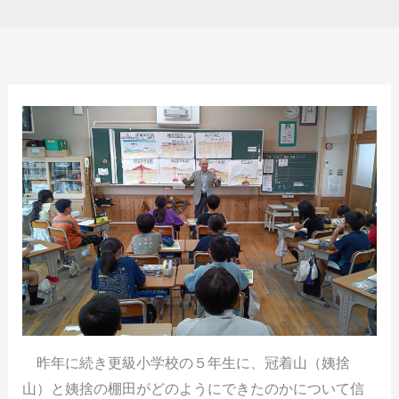
昨年に続き更級小学校の５年生に、冠着山（姨捨
山）と姨捨の棚田がどのようにできたのかについて信