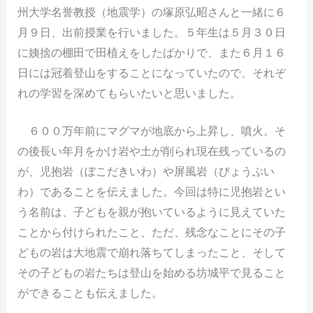
州大学名誉教授（地震学）の塚原弘昭さんと一緒に６
月９日、出前授業を行いました。５年生は５月３０日
に姨捨の棚田で田植えをしたばかりで、また６月１６
日には冠着登山をすることになっていたので、それぞ
れの学習を深めてもらいたいと思いました。
６００万年前にマグマが地底から上昇し、噴火。そ
の後長い年月をかけ岩や土が削られ現在残っているの
が、児抱岩（ぼこだきいわ）や屏風岩（びょうぶい
わ）であることを伝えました。今回は特に児抱岩とい
う名前は、子どもを親が抱いているように見えていた
ことから付けられたこと、ただ、残念なことにその子
どもの岩は大地震で崩れ落ちてしまったこと、そして
その子どもの岩たちは登山を始める坊城平で見ること
ができることも伝えました。