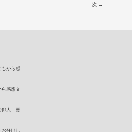
次
→
どもから感
から感想文
の俳人 更
でお分けし