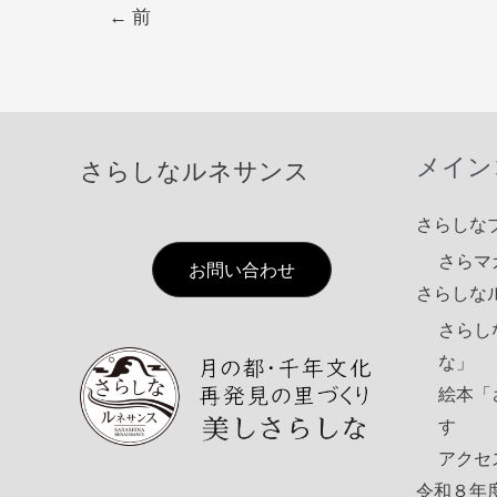
←
前
メイン
さらしなルネサンス
さらしな
さらマ
お問い合わせ
さらしな
さらし
な」
絵本「
す
アクセ
令和８年