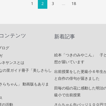
1
2
3
…
18
コンテンツ
新着記事
ブログ
絵本「つきのみやこん」 子
ガ
想が届いています
ルネサンスとは
なの里ガイド冊子「美しさらし
出前授業をした更級小６年生
と自作の俳句が届きました
さらちゃん」 動画版もありま
田毎の稲の花に感動した明治
級小で出前授業
ス
さらちゃん缶バッジ１００円
度の活動