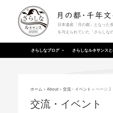
内
容
を
日本遺産「月の都」となった
ス
を与えられていた「さらしな
キ
ッ
プ
さらしなブログ
さらしなルネサンスと
ホーム
About
交流・イベント
ページ 2
交流・イベント