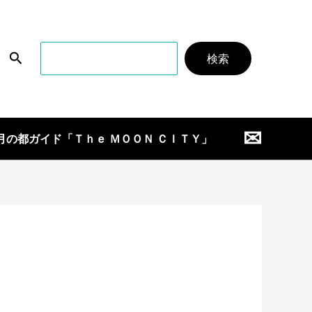
検
検索
索
✉
月の都ガイド「Ｔｈｅ ＭＯＯＮ ＣＩＴＹ」