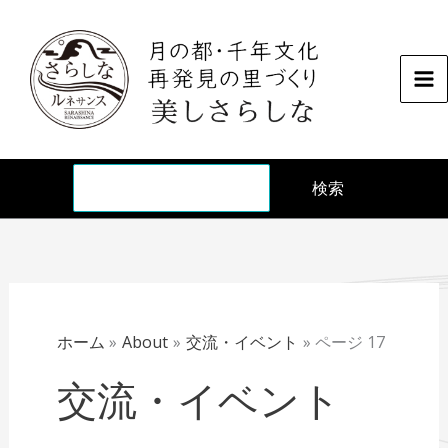
内
容
を
ス
キ
ッ
検
プ
検索
ホーム
About
交流・イベント
ページ 17
交流・イベント