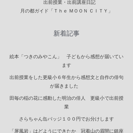
出前授業・出前講座日記
月の都ガイド「Ｔｈｅ ＭＯＯＮ ＣＩＴＹ」
新着記事
絵本「つきのみやこん」 子どもから感想が届いてい
ます
出前授業をした更級小６年生から感想文と自作の俳句
が届きました
田毎の稲の花に感動した明治の俳人 更級小で出前授
業
さらちゃん缶バッジ１００円でお分けします
「屏風岩」はどようにできたか 冠着山の眉間に鎮座