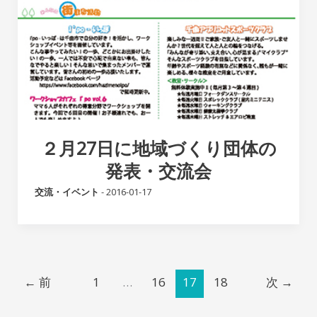
２月27日に地域づくり団体の
発表・交流会
交流・イベント
-
2016-01-17
←
前
1
…
16
17
18
次
→